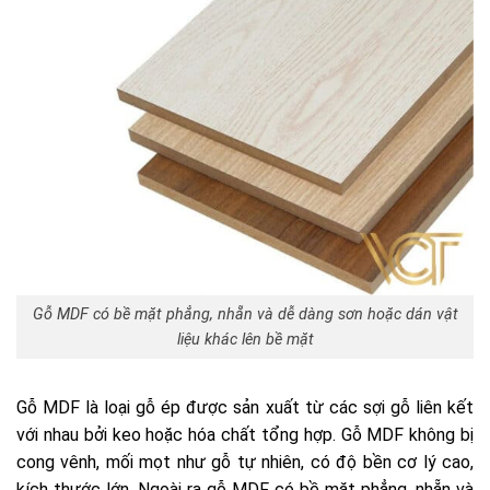
Gỗ MDF có bề mặt phẳng, nhẵn và dễ dàng sơn hoặc dán vật
liệu khác lên bề mặt
Gỗ MDF là loại gỗ ép được sản xuất từ các sợi gỗ liên kết
với nhau bởi keo hoặc hóa chất tổng hợp. Gỗ MDF không bị
cong vênh, mối mọt như gỗ tự nhiên, có độ bền cơ lý cao,
kích thước lớn. Ngoài ra gỗ MDF có bề mặt phẳng, nhẵn và