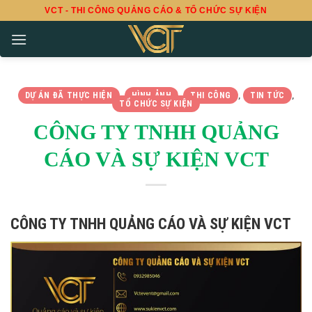
Skip
VCT - THI CÔNG QUẢNG CÁO & TỔ CHỨC SỰ KIỆN
to
content
DỰ ÁN ĐÃ THỰC HIỆN
HÌNH ẢNH
THI CÔNG
TIN TỨC
,
,
,
,
TỔ CHỨC SỰ KIỆN
CÔNG TY TNHH QUẢNG
CÁO VÀ SỰ KIỆN VCT
CÔNG TY TNHH QUẢNG CÁO VÀ SỰ KIỆN VCT