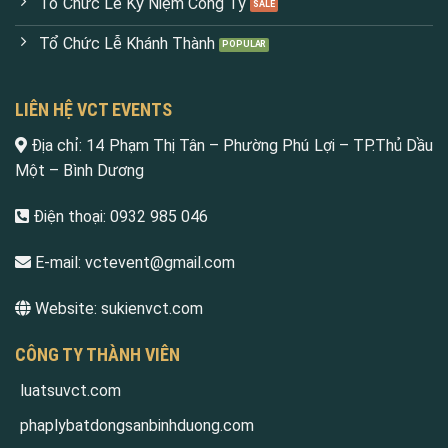
Tổ Chức Lễ Kỷ Niệm Công Ty
Tổ Chức Lễ Khánh Thành
LIÊN HỆ VCT EVENTS
Địa chỉ:
14 Phạm Thị Tân – Phường Phú Lợi – TP.Thủ Dầu
Một – Bình Dương
Điện thoại:
0932 985 046
E-mail:
vctevent@gmail.com
Website:
sukienvct.com
CÔNG TY THÀNH VIÊN
luatsuvct.com
phaplybatdongsanbinhduong.com